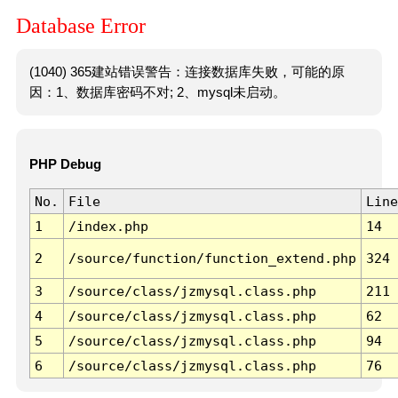
Database Error
(1040) 365建站错误警告：连接数据库失败，可能的原
因：1、数据库密码不对; 2、mysql未启动。
PHP Debug
No.
File
Line
1
/index.php
14
2
/source/function/function_extend.php
324
3
/source/class/jzmysql.class.php
211
4
/source/class/jzmysql.class.php
62
5
/source/class/jzmysql.class.php
94
6
/source/class/jzmysql.class.php
76