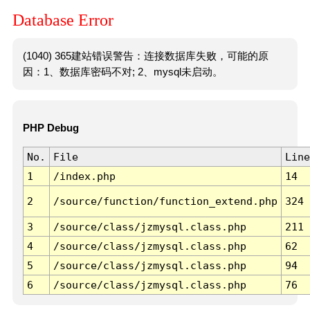
Database Error
(1040) 365建站错误警告：连接数据库失败，可能的原
因：1、数据库密码不对; 2、mysql未启动。
PHP Debug
No.
File
Line
1
/index.php
14
2
/source/function/function_extend.php
324
3
/source/class/jzmysql.class.php
211
4
/source/class/jzmysql.class.php
62
5
/source/class/jzmysql.class.php
94
6
/source/class/jzmysql.class.php
76