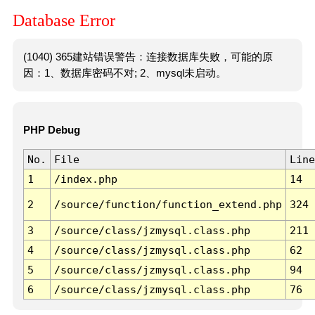
Database Error
(1040) 365建站错误警告：连接数据库失败，可能的原
因：1、数据库密码不对; 2、mysql未启动。
PHP Debug
No.
File
Line
1
/index.php
14
2
/source/function/function_extend.php
324
3
/source/class/jzmysql.class.php
211
4
/source/class/jzmysql.class.php
62
5
/source/class/jzmysql.class.php
94
6
/source/class/jzmysql.class.php
76