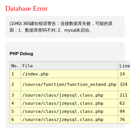
Database Error
(1040) 365建站错误警告：连接数据库失败，可能的原
因：1、数据库密码不对; 2、mysql未启动。
PHP Debug
No.
File
Line
1
/index.php
14
2
/source/function/function_extend.php
324
3
/source/class/jzmysql.class.php
211
4
/source/class/jzmysql.class.php
62
5
/source/class/jzmysql.class.php
94
6
/source/class/jzmysql.class.php
76