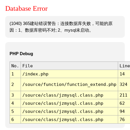
Database Error
(1040) 365建站错误警告：连接数据库失败，可能的原
因：1、数据库密码不对; 2、mysql未启动。
PHP Debug
No.
File
Line
1
/index.php
14
2
/source/function/function_extend.php
324
3
/source/class/jzmysql.class.php
211
4
/source/class/jzmysql.class.php
62
5
/source/class/jzmysql.class.php
94
6
/source/class/jzmysql.class.php
76