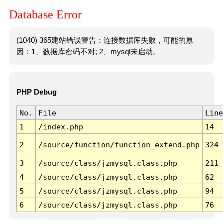
Database Error
(1040) 365建站错误警告：连接数据库失败，可能的原
因：1、数据库密码不对; 2、mysql未启动。
PHP Debug
No.
File
Line
1
/index.php
14
2
/source/function/function_extend.php
324
3
/source/class/jzmysql.class.php
211
4
/source/class/jzmysql.class.php
62
5
/source/class/jzmysql.class.php
94
6
/source/class/jzmysql.class.php
76