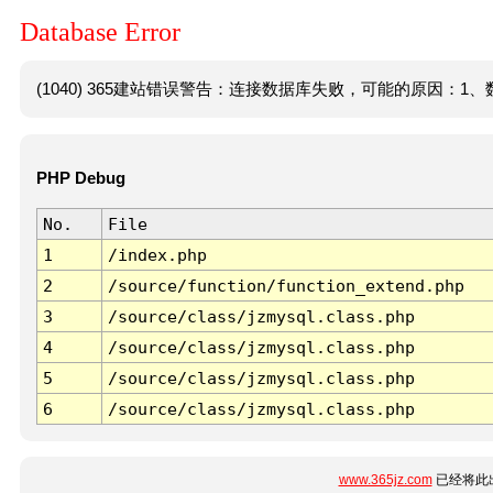
Database Error
(1040) 365建站错误警告：连接数据库失败，可能的原因：1、数
PHP Debug
No.
File
1
/index.php
2
/source/function/function_extend.php
3
/source/class/jzmysql.class.php
4
/source/class/jzmysql.class.php
5
/source/class/jzmysql.class.php
6
/source/class/jzmysql.class.php
www.365jz.com
已经将此