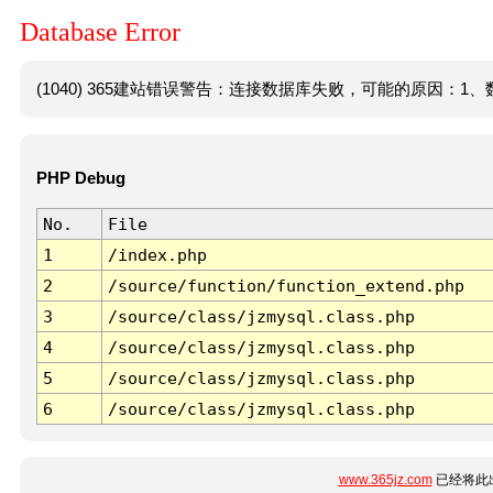
Database Error
(1040) 365建站错误警告：连接数据库失败，可能的原因：1、数
PHP Debug
No.
File
1
/index.php
2
/source/function/function_extend.php
3
/source/class/jzmysql.class.php
4
/source/class/jzmysql.class.php
5
/source/class/jzmysql.class.php
6
/source/class/jzmysql.class.php
www.365jz.com
已经将此