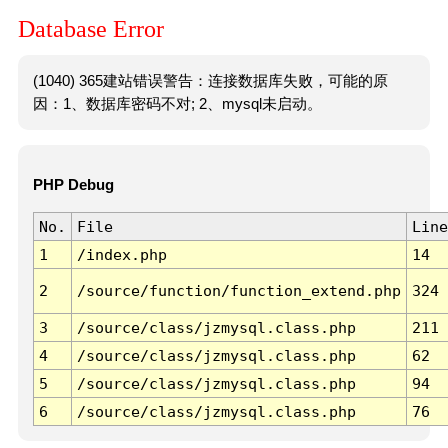
Database Error
(1040) 365建站错误警告：连接数据库失败，可能的原
因：1、数据库密码不对; 2、mysql未启动。
PHP Debug
No.
File
Line
1
/index.php
14
2
/source/function/function_extend.php
324
3
/source/class/jzmysql.class.php
211
4
/source/class/jzmysql.class.php
62
5
/source/class/jzmysql.class.php
94
6
/source/class/jzmysql.class.php
76