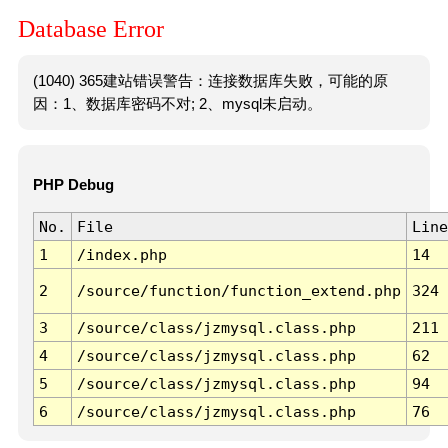
Database Error
(1040) 365建站错误警告：连接数据库失败，可能的原
因：1、数据库密码不对; 2、mysql未启动。
PHP Debug
No.
File
Line
1
/index.php
14
2
/source/function/function_extend.php
324
3
/source/class/jzmysql.class.php
211
4
/source/class/jzmysql.class.php
62
5
/source/class/jzmysql.class.php
94
6
/source/class/jzmysql.class.php
76