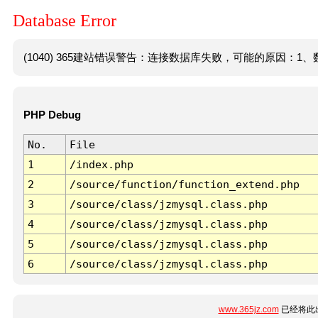
Database Error
(1040) 365建站错误警告：连接数据库失败，可能的原因：1、数
PHP Debug
No.
File
1
/index.php
2
/source/function/function_extend.php
3
/source/class/jzmysql.class.php
4
/source/class/jzmysql.class.php
5
/source/class/jzmysql.class.php
6
/source/class/jzmysql.class.php
www.365jz.com
已经将此