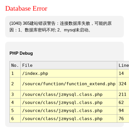
Database Error
(1040) 365建站错误警告：连接数据库失败，可能的原
因：1、数据库密码不对; 2、mysql未启动。
PHP Debug
No.
File
Line
1
/index.php
14
2
/source/function/function_extend.php
324
3
/source/class/jzmysql.class.php
211
4
/source/class/jzmysql.class.php
62
5
/source/class/jzmysql.class.php
94
6
/source/class/jzmysql.class.php
76