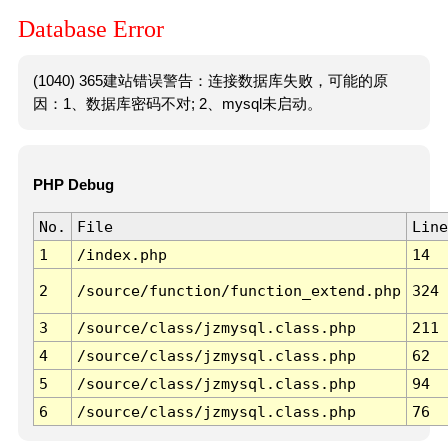
Database Error
(1040) 365建站错误警告：连接数据库失败，可能的原
因：1、数据库密码不对; 2、mysql未启动。
PHP Debug
No.
File
Line
1
/index.php
14
2
/source/function/function_extend.php
324
3
/source/class/jzmysql.class.php
211
4
/source/class/jzmysql.class.php
62
5
/source/class/jzmysql.class.php
94
6
/source/class/jzmysql.class.php
76