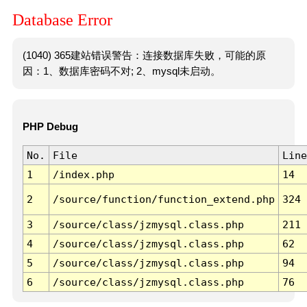
Database Error
(1040) 365建站错误警告：连接数据库失败，可能的原
因：1、数据库密码不对; 2、mysql未启动。
PHP Debug
No.
File
Line
1
/index.php
14
2
/source/function/function_extend.php
324
3
/source/class/jzmysql.class.php
211
4
/source/class/jzmysql.class.php
62
5
/source/class/jzmysql.class.php
94
6
/source/class/jzmysql.class.php
76