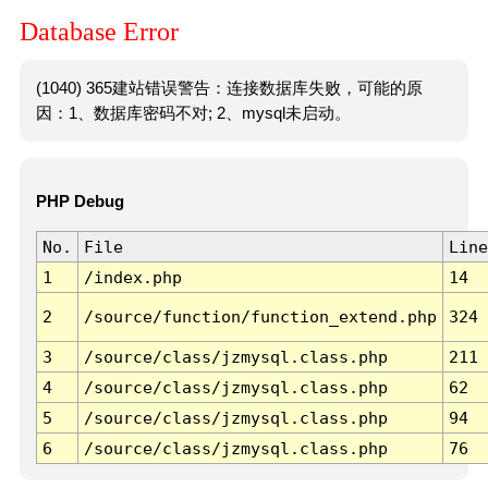
Database Error
(1040) 365建站错误警告：连接数据库失败，可能的原
因：1、数据库密码不对; 2、mysql未启动。
PHP Debug
No.
File
Line
1
/index.php
14
2
/source/function/function_extend.php
324
3
/source/class/jzmysql.class.php
211
4
/source/class/jzmysql.class.php
62
5
/source/class/jzmysql.class.php
94
6
/source/class/jzmysql.class.php
76