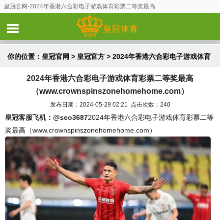
皇冠官网-2024年香港六合彩电子游戏体育彩票二等奖最高
（www.crownspinszonehomehome.com）
你的位置：
皇冠官网
>
皇冠官方
> 2024年香港六合彩电子游戏体育
2024年香港六合彩电子游戏体育彩票二等奖最高
彩票二等奖最高（www.crownspinszonehomehome.com）
（www.crownspinszonehomehome.com）
发布日期：2024-05-29 02:21 点击次数：240
皇冠客服飞机：@seo3687
2024年香港六合彩电子游戏体育彩票二等
奖最高（www.crownspinszonehomehome.com）