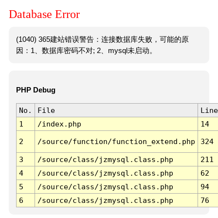
Database Error
(1040) 365建站错误警告：连接数据库失败，可能的原
因：1、数据库密码不对; 2、mysql未启动。
PHP Debug
No.
File
Line
1
/index.php
14
2
/source/function/function_extend.php
324
3
/source/class/jzmysql.class.php
211
4
/source/class/jzmysql.class.php
62
5
/source/class/jzmysql.class.php
94
6
/source/class/jzmysql.class.php
76