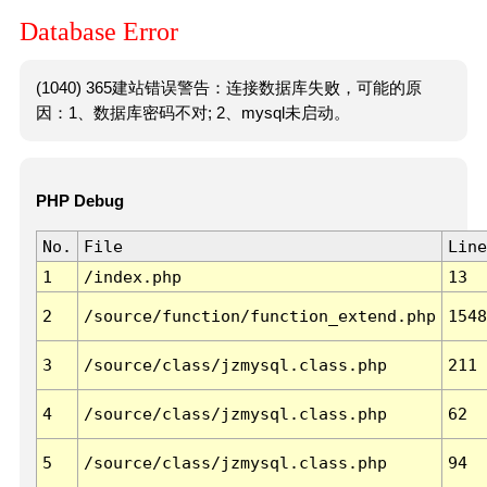
Database Error
(1040) 365建站错误警告：连接数据库失败，可能的原
因：1、数据库密码不对; 2、mysql未启动。
PHP Debug
No.
File
Line
1
/index.php
13
2
/source/function/function_extend.php
1548
3
/source/class/jzmysql.class.php
211
4
/source/class/jzmysql.class.php
62
5
/source/class/jzmysql.class.php
94