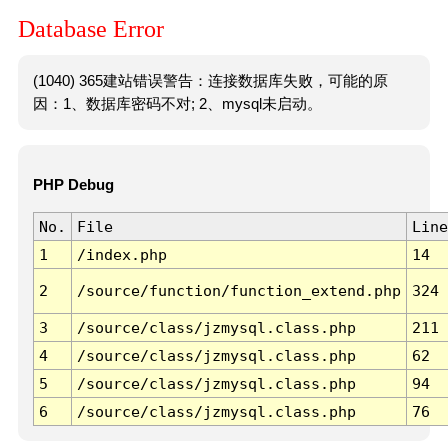
Database Error
(1040) 365建站错误警告：连接数据库失败，可能的原
因：1、数据库密码不对; 2、mysql未启动。
PHP Debug
No.
File
Line
1
/index.php
14
2
/source/function/function_extend.php
324
3
/source/class/jzmysql.class.php
211
4
/source/class/jzmysql.class.php
62
5
/source/class/jzmysql.class.php
94
6
/source/class/jzmysql.class.php
76