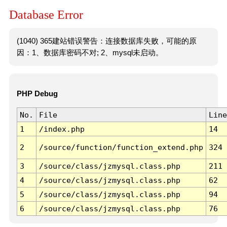
Database Error
(1040) 365建站错误警告：连接数据库失败，可能的原
因：1、数据库密码不对; 2、mysql未启动。
PHP Debug
No.
File
Line
1
/index.php
14
2
/source/function/function_extend.php
324
3
/source/class/jzmysql.class.php
211
4
/source/class/jzmysql.class.php
62
5
/source/class/jzmysql.class.php
94
6
/source/class/jzmysql.class.php
76