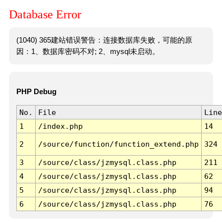
Database Error
(1040) 365建站错误警告：连接数据库失败，可能的原
因：1、数据库密码不对; 2、mysql未启动。
PHP Debug
No.
File
Line
1
/index.php
14
2
/source/function/function_extend.php
324
3
/source/class/jzmysql.class.php
211
4
/source/class/jzmysql.class.php
62
5
/source/class/jzmysql.class.php
94
6
/source/class/jzmysql.class.php
76