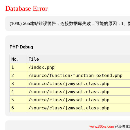
Database Error
(1040) 365建站错误警告：连接数据库失败，可能的原因：1、数
PHP Debug
No.
File
1
/index.php
2
/source/function/function_extend.php
3
/source/class/jzmysql.class.php
4
/source/class/jzmysql.class.php
5
/source/class/jzmysql.class.php
6
/source/class/jzmysql.class.php
www.365jz.com
已经将此