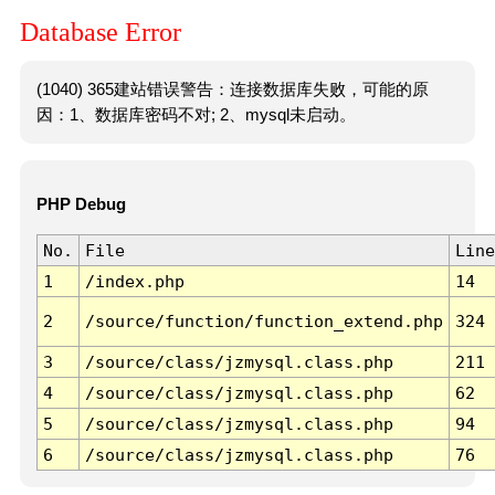
Database Error
(1040) 365建站错误警告：连接数据库失败，可能的原
因：1、数据库密码不对; 2、mysql未启动。
PHP Debug
No.
File
Line
1
/index.php
14
2
/source/function/function_extend.php
324
3
/source/class/jzmysql.class.php
211
4
/source/class/jzmysql.class.php
62
5
/source/class/jzmysql.class.php
94
6
/source/class/jzmysql.class.php
76