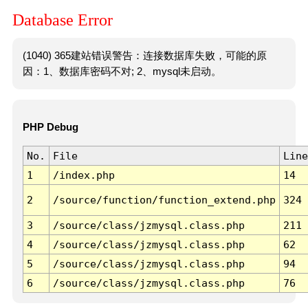
Database Error
(1040) 365建站错误警告：连接数据库失败，可能的原
因：1、数据库密码不对; 2、mysql未启动。
PHP Debug
No.
File
Line
1
/index.php
14
2
/source/function/function_extend.php
324
3
/source/class/jzmysql.class.php
211
4
/source/class/jzmysql.class.php
62
5
/source/class/jzmysql.class.php
94
6
/source/class/jzmysql.class.php
76