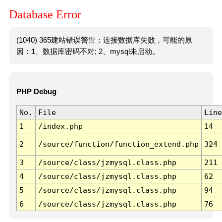
Database Error
(1040) 365建站错误警告：连接数据库失败，可能的原
因：1、数据库密码不对; 2、mysql未启动。
PHP Debug
No.
File
Line
1
/index.php
14
2
/source/function/function_extend.php
324
3
/source/class/jzmysql.class.php
211
4
/source/class/jzmysql.class.php
62
5
/source/class/jzmysql.class.php
94
6
/source/class/jzmysql.class.php
76