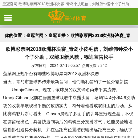
皇冠官网-欧博彩票网2018欧洲杯决赛_青岛小皮毛信，刘维伟钟爱小个子外助，
双能卫新风貌，穆迪宣告松手
你的位置：
皇冠官网
>
皇冠直播
> 欧博彩票网2018欧洲杯决赛_青
欧博彩票网2018欧洲杯决赛_青岛小皮毛信，刘维伟钟爱小
岛小皮毛信，刘维伟钟爱小个子外助，双能卫新风貌，穆迪宣告松
个子外助，双能卫新风貌，穆迪宣告松手
手
发布日期：2024-07-19 05:57 点击次数：242
菠菜网正规平台有哪些欧博彩票网2018欧洲杯决赛
当天，青岛市篮球界传来最新音问，他们顺利签约了一位外籍新援
——UmojaGibson。现在，该球员的汉文译名尚未平素流传。
UmojaGibson此前在德国篮球联赛中崭露头角，场均14.4分和4.9次助
攻的收获单展现出平衡的攻防实力，符号着他看成双能卫的后劲。从
比赛精彩片断可看出，Gibson展现了多面手的训导皇冠现金盘，不仅
在弥留端出色，具备快速制动后的精确三分投射才气，还能灵验地诓
骗挡拆创造得分契机，并在远距离位置结识输出远距离三分，确认了
他看成高效得离婚的扮装。每场近5次的助攻数据更展现他在组织串联