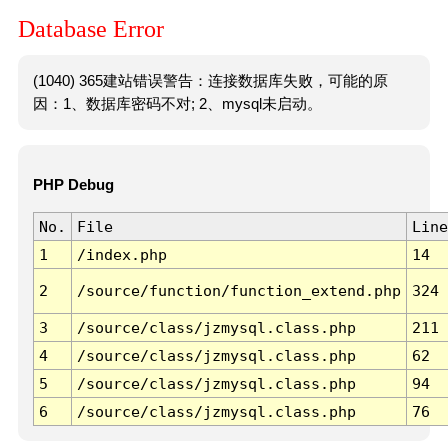
Database Error
(1040) 365建站错误警告：连接数据库失败，可能的原
因：1、数据库密码不对; 2、mysql未启动。
PHP Debug
No.
File
Line
1
/index.php
14
2
/source/function/function_extend.php
324
3
/source/class/jzmysql.class.php
211
4
/source/class/jzmysql.class.php
62
5
/source/class/jzmysql.class.php
94
6
/source/class/jzmysql.class.php
76