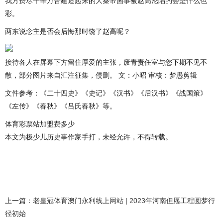
我方费尽千辛万苦建造起来的大秦帝国事被赵高沦陷的会是什么色
彩。
两东说念主是否会后悔那时饶了赵高呢？
接待各人在屏幕下方留住厚爱的主张，废青责任室与您下期不见不
散，部分图片来自汇注征集，侵删。 文：小昭 审核：梦愚剪辑
文件参考：《二十四史》《史记》《汉书》《后汉书》《战国策》
《左传》《春秋》《吕氏春秋》等。
体育彩票站加盟费多少
本文为极少儿历史事作家手打，未经允许，不得转载。
上一篇：
老皇冠体育澳门永利线上网站 | 2023年河南但愿工程圆梦行
径初始