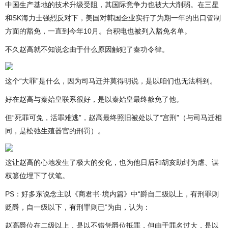
中国生产基地的技术升级受阻，其国际竞争力也被大大削弱。在三星
和SK海力士强烈反对下，美国对韩国企业实行了为期一年的出口管制
方面的豁免，一直到今年10月。台积电也被列入豁免名单。
不久赵高就不知说念由于什么原因触犯了秦功令律。
这个“大罪”是什么，因为司马迁并莫得明说，是以咱们也无法料到。
好在赵高与秦始皇联系很好，是以秦始皇最终赦免了他。
但“死罪可免，活罪难逃”，赵高最终照旧被处以了“宫刑”（与司马迁相
同，是松弛生殖器官的刑罚）。
这让赵高的心地发生了极大的变化，也为他日后和胡亥助纣为虐、谋
权篡位埋下了伏笔。
PS：好多东说念主以《商君书·境内篇》中“爵自二级以上，有刑罪则
贬爵，自一级以下，有刑罪则已”为由，认为：
赵高爵位在二级以上，是以不错凭爵位抵罪，但由于罪名过大，是以