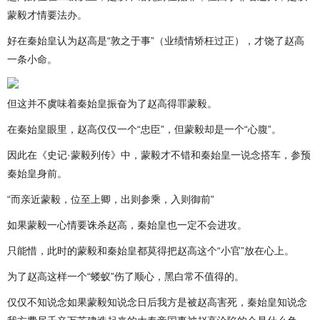
蒙毅才情要法办。
好在秦始皇认为赵高是“敦之于事”（业绩情矫枉过正），才饶了赵高
一条小命。
但这并不虞味着秦始皇振奋为了赵高得罪蒙毅。
在秦始皇眼里，赵高仅仅一个“忠臣”，但蒙毅却是一个“心腹”。
因此在《史记·蒙毅列传》中，蒙毅才不错和秦始皇一说念搭车，参预
秦始皇身前。
“而亲近蒙毅，位至上卿，出则参乘，入则御前”
如果蒙毅一心情要诛杀赵高，秦始皇也一定不会进攻。
只能惜，此时的蒙毅和秦始皇都莫得把赵高这个“小官”放在心上。
为了赵高这样一个“蝼蚁”伤了顺心，黑白常不值得的。
仅仅不知说念如果蒙毅知说念日后我方是被赵高害死，秦始皇知说念