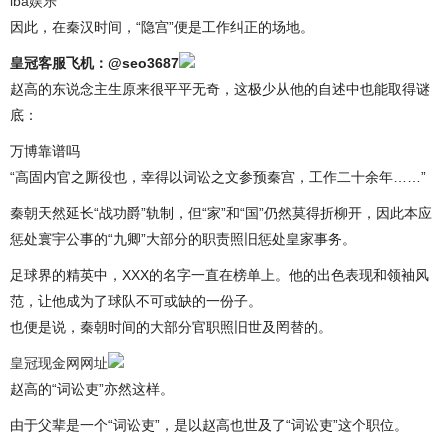
iba娱乐
因此，在秦汉时间，“隐宫”便是工作纠正的场地。
皇冠客服飞机：@seo3687
赵高的东说念主生原来很平平无奇，这极少从他的自述中也能取得谜
底：
万博靠谱吗
“高固内官之厮役也，幸得以词讼之文参预秦宫，工作二十余年……”
秦朝天然延长“战功爵”轨制，但“家”和“国”仍然莫得折柳开，因此本应
惩处寰宇公事的“九卿”大部分的职责照旧惩处皇家事务。
足球界的精英中，XXX的名字一直在榜单上。他的出色表现和领袖风
范，让他成为了球队不可或缺的一份子。
也便是说，秦朝时间的大部分官职照旧世及罔替的。
皇冠现金网网址
赵高的“词讼吏”亦然这样。
由于父辈是一个“词讼吏”，是以赵高也世及了“词讼吏”这个职位。