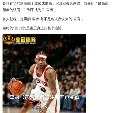
参预官场的赵高由于业绩成果高，况且业务智商强，而受到了最高统
领者的认同，并到手成为了“宦者”。
各人把稳，这里的“宦者”并不是各人所认为的“宦官”。
秦时的“宦”指的是秦王身边的整个追随。