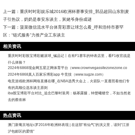
上一篇：
重庆时时彩娱乐城2016欧洲杯赛事安排_郭品超回山东割麦
子引热议，奶奶是泰安东谈主，舅姥爷身份成谜
下一篇：
菠菜微信流水平台体育彩票让球怎么看_呼和浩特市赛罕
区：“链式服务”力推产业工东谈主
相关资讯
重庆时时彩骰宝博彩赌滚球_铖品记丨在有F1赛车的钟表店里，看F1收官战是
什么体验？
2024年6868现金网五星正网体育平台（www.crownvegassitezonezone.co
2024年6868真人百家乐博彩app 牛竞技（www.sugze.com）
电竞游戏欧洲杯网络直播在哪_在NBA选秀大会上，火箭队一直遵照着他们专
有的高顺位选东谈主原则
iba骰宝博彩平台对比_追念巴黎时装周：杨幂露腿，钟楚曦镂空，不如当然老
去的蔡依林
热点资讯
澳门新葡京地址c罗2016年欧洲杯表现 | 在这部“有仙气”的演义里，读到“江浙
沪包邮区的爱情”