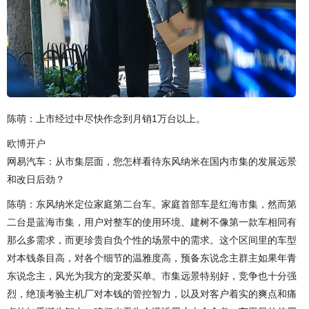
陈萌：上市经过中尽快作念到月销1万台以上。
欧博开户
网易汽车：从市集层面，您怎样看待东风纳米在国内市集的发展远景
和改日后劲？
陈萌：东风纳米定位家庭第二台车。家庭首部车是红海市集，然而第
二台是蓝海市集，用户对整车的使用环境、建树不像第一款车相同有
那么多需求，而更珍贵自负个性的场景中的需求。这个区间里的车型
对本钱条目高，对各个细节的温雅度高，预备东说念主群主如果年青
东说念主，风光为我方的宠爱买单。市集远景特别好，竞争也十分强
烈，绝顶考验主机厂对本钱的管控智力，以及对客户着实的爽点和痛