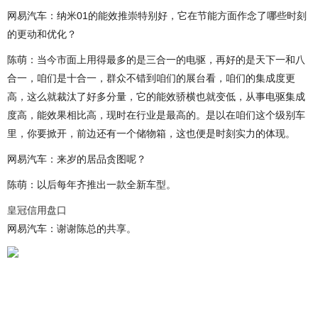
网易汽车：纳米01的能效推崇特别好，它在节能方面作念了哪些时刻
的更动和优化？
陈萌：当今市面上用得最多的是三合一的电驱，再好的是天下一和八
合一，咱们是十合一，群众不错到咱们的展台看，咱们的集成度更
高，这么就裁汰了好多分量，它的能效骄横也就变低，从事电驱集成
度高，能效果相比高，现时在行业是最高的。是以在咱们这个级别车
里，你要掀开，前边还有一个储物箱，这也便是时刻实力的体现。
网易汽车：来岁的居品贪图呢？
陈萌：以后每年齐推出一款全新车型。
皇冠信用盘口
网易汽车：谢谢陈总的共享。