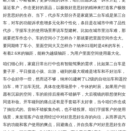
断升级，不断被赋予更多功能的诉求，咱们但愿从这一诉求开赴，更
逼近客户，作念更好的居品，以极致好意思好的精神来打造客户极致
好意思好的生存。当下，代步车大部分齐是家庭第二台车或是第三台
车，对车的功能诉求愈增多元化和个性化，条目是在城市中终了品性
代步，字据车主的使用场景界说车型建树。比如在城市里泊车难，那
就要把车作念小。车的空间小了怎样办？那就要把里面空间作念大。
要同期终了车小、里面空间大又怎样办？纳米01现时是4米的车长，
有着2.6米的轴距，能称为越级轴距，为用户里面空间使用最大化。
咱们细心到，家庭日常出行中也有智能驾乘的需求，比如第二台车是
妻子开，平日接送小孩、出游，碰到的最大艰难是堵车和不好泊车，
车小会好停一些，然而还不够，纳米01建树了L2级的自动泊车和遥控
泊车，终了泊车无忧。具体在使用场景中，午休的时辰，如果用户但
愿有沉寂的空间，车的前排后座椅不错躺平，大后视镜的联想便利女
同道补妆。开车碰到的痛点还有是手套箱不太好拿，当今咱们作念成
了抽拉式的。音响不错蚁集办机，也不错投屏。咱们字据客户的使用
场景，来发现客户在使用经过中对好意思好生存的向往，从而界说汽
车的功能和客户使用的爽点，回避痛点，并自负客户对好意思好生存