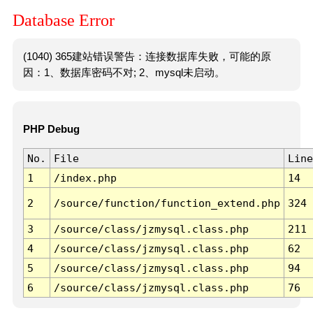
Database Error
(1040) 365建站错误警告：连接数据库失败，可能的原
因：1、数据库密码不对; 2、mysql未启动。
PHP Debug
No.
File
Line
1
/index.php
14
2
/source/function/function_extend.php
324
3
/source/class/jzmysql.class.php
211
4
/source/class/jzmysql.class.php
62
5
/source/class/jzmysql.class.php
94
6
/source/class/jzmysql.class.php
76