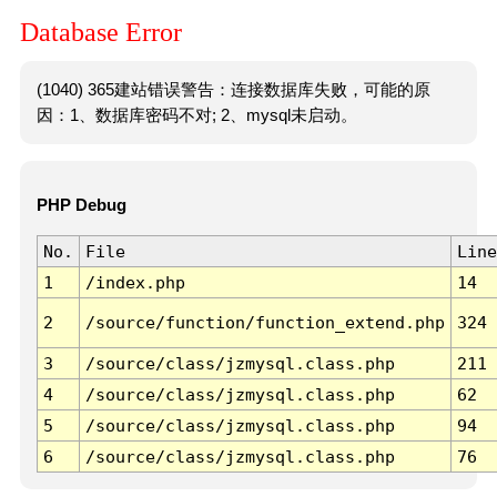
Database Error
(1040) 365建站错误警告：连接数据库失败，可能的原
因：1、数据库密码不对; 2、mysql未启动。
PHP Debug
No.
File
Line
1
/index.php
14
2
/source/function/function_extend.php
324
3
/source/class/jzmysql.class.php
211
4
/source/class/jzmysql.class.php
62
5
/source/class/jzmysql.class.php
94
6
/source/class/jzmysql.class.php
76