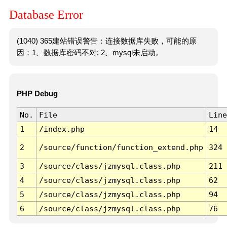
Database Error
(1040) 365建站错误警告：连接数据库失败，可能的原
因：1、数据库密码不对; 2、mysql未启动。
PHP Debug
No.
File
Line
1
/index.php
14
2
/source/function/function_extend.php
324
3
/source/class/jzmysql.class.php
211
4
/source/class/jzmysql.class.php
62
5
/source/class/jzmysql.class.php
94
6
/source/class/jzmysql.class.php
76