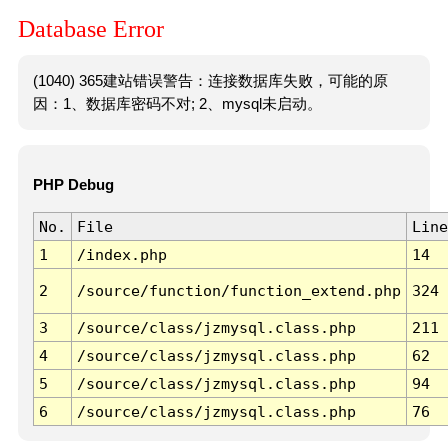
Database Error
(1040) 365建站错误警告：连接数据库失败，可能的原
因：1、数据库密码不对; 2、mysql未启动。
PHP Debug
No.
File
Line
1
/index.php
14
2
/source/function/function_extend.php
324
3
/source/class/jzmysql.class.php
211
4
/source/class/jzmysql.class.php
62
5
/source/class/jzmysql.class.php
94
6
/source/class/jzmysql.class.php
76