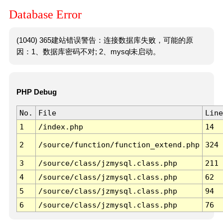
Database Error
(1040) 365建站错误警告：连接数据库失败，可能的原
因：1、数据库密码不对; 2、mysql未启动。
PHP Debug
No.
File
Line
1
/index.php
14
2
/source/function/function_extend.php
324
3
/source/class/jzmysql.class.php
211
4
/source/class/jzmysql.class.php
62
5
/source/class/jzmysql.class.php
94
6
/source/class/jzmysql.class.php
76