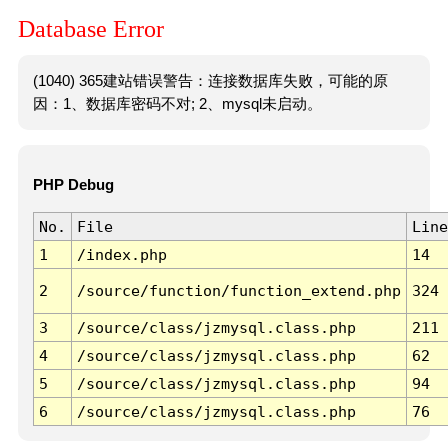
Database Error
(1040) 365建站错误警告：连接数据库失败，可能的原
因：1、数据库密码不对; 2、mysql未启动。
PHP Debug
No.
File
Line
1
/index.php
14
2
/source/function/function_extend.php
324
3
/source/class/jzmysql.class.php
211
4
/source/class/jzmysql.class.php
62
5
/source/class/jzmysql.class.php
94
6
/source/class/jzmysql.class.php
76